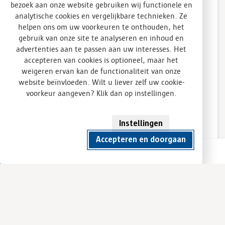
bezoek aan onze website gebruiken wij functionele en
elektronische apparaten
analytische cookies en vergelijkbare technieken. Ze
helpen ons om uw voorkeuren te onthouden, het
4320 – CV Ketels
gebruik van onze site te analyseren en inhoud en
advertenties aan te passen aan uw interesses. Het
4321 – AEEA gemengd
accepteren van cookies is optioneel, maar het
weigeren ervan kan de functionaliteit van onze
website beïnvloeden. Wilt u liever zelf uw cookie-
voorkeur aangeven? Klik dan op instellingen.
Afgedankte elektrische en elektronische
apparaten kunt u, indien van toepassing volgens
definitieblad, brengen op de locatie in Vijfhuizen.
Instellingen
Accepteren en doorgaan
Container huren
Direct contact
Direct contact
Meer informatie, advies of