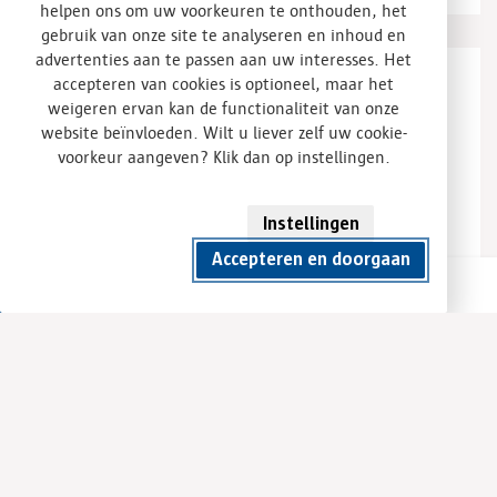
helpen ons om uw voorkeuren te onthouden, het
gebruik van onze site te analyseren en inhoud en
advertenties aan te passen aan uw interesses. Het
accepteren van cookies is optioneel, maar het
weigeren ervan kan de functionaliteit van onze
website beïnvloeden. Wilt u liever zelf uw cookie-
voorkeur aangeven? Klik dan op instellingen.
Instellingen
Accepteren en doorgaan
Container huren
Direct contact
Sortiva Recyling bv
Vestiging Amsterdam
Ankerweg 16
1041 AT Amsterdam
Telefoon: 088 2600 112