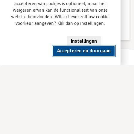
accepteren van cookies is optioneel, maar het
weigeren ervan kan de functionaliteit van onze
website beïnvloeden. Wilt u liever zelf uw cookie-
voorkeur aangeven? Klik dan op instellingen.
Afvalstroomnummer aanvragen
Instellingen
Accepteren en doorgaan
Klant worden
Container huren
Direct contact
Bedrijven die zijn ingeschreven bij de KvK kunnen
klant worden. U kunt dan een e-mail sturen naar
recycling@gpgroot.nl
waarin u
afvalstroomnummer(s) aanvraagt (zie
afvalstroomnummer aanvragen). Tevens dient u een
KvK uittreksel mee te sturen. Vervolgens maken wij
de afvalstroomnummer(s) aan en sturen wij u de
bijbehorende begeleidingsbrief toe.