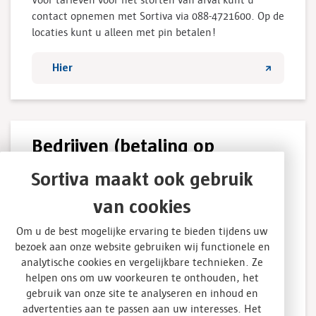
contact opnemen met Sortiva via 088-4721600. Op de
locaties kunt u alleen met pin betalen!
Hier
Bedrijven (betaling op
factuur)
Sortiva maakt ook gebruik
van cookies
Klanten van Sortiva kunnen ervoor kiezen om op
factuur te betalen, hiervoor dient per storting een
Om u de best mogelijke ervaring te bieden tijdens uw
begeleidingsbrief afgegeven te worden op de Sortiva
bezoek aan onze website gebruiken wij functionele en
locatie. De begeleidingsbrief is verplicht tijdens
analytische cookies en vergelijkbare technieken. Ze
transport van afvalstoffen, op dit formulier staan
helpen ons om uw voorkeuren te onthouden, het
afvalstroomnummers vermeld. Per afvalstroom die u
gebruik van onze site te analyseren en inhoud en
wilt afvoeren bent u verplicht een
advertenties aan te passen aan uw interesses. Het
afvalstroomnummer aan te vragen.